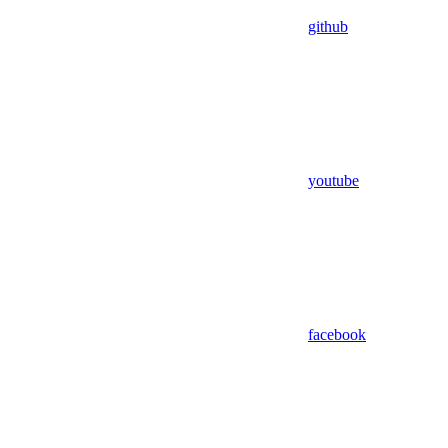
github
youtube
facebook