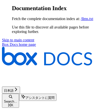
Documentation Index
Fetch the complete documentation index at:
/llms.txt
Use this file to discover all available pages before
exploring further.
Skip to main content
Box Docs
home page
日本語
アシスタントに質問
Search...
⌘
K