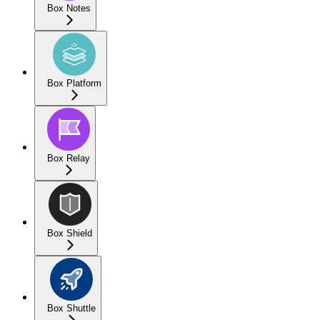
Box Notes
Box Platform
Box Relay
Box Shield
Box Shuttle