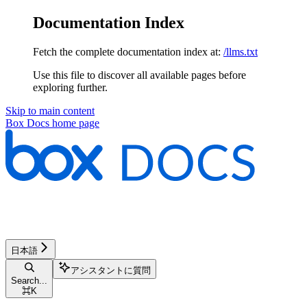
Documentation Index
Fetch the complete documentation index at:
/llms.txt
Use this file to discover all available pages before
exploring further.
Skip to main content
Box Docs
home page
日本語
アシスタントに質問
Search...
⌘
K