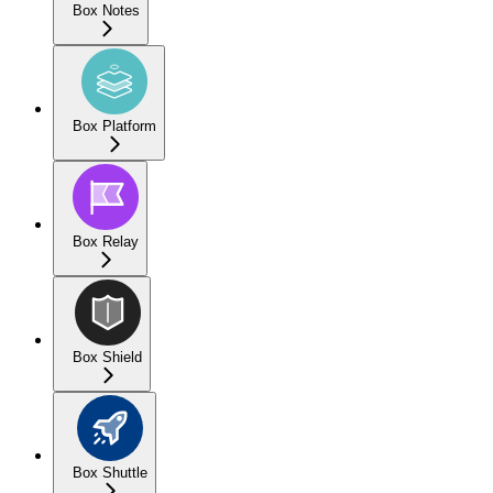
Box Notes
Box Platform
Box Relay
Box Shield
Box Shuttle