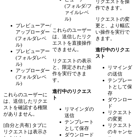
リクエストを操
(フォルダ/フ
作できます。
ァイルレベ
ル)
リクエストの変
プレビューアー/
更と、より幅広
これらのユーザー
アップローダー
い操作を実行で
は、送信したリク
(フォルダレベ
きます。
エストを直接操作
ル)
できません。
進行中のリクエ
プレビューアー
スト
(フォルダレベ
リクエストの表示
ル)
と、限定された操
リマインダ
アップローダー
作を実行できま
の送信
(フォルダレベ
す。
テンプレー
ル)
トとして保
進行中のリクエス
存
これらのユーザーに
ト
ダウンロー
は、送信したリクエ
ド
ストを確認する権限
リマインダの
リクエスト
がありません。
送信
の変更
テンプレート
[自分と共有] タブに
リクエスト
として保存
リクエストは表示さ
のキャンセ
ダウンロード