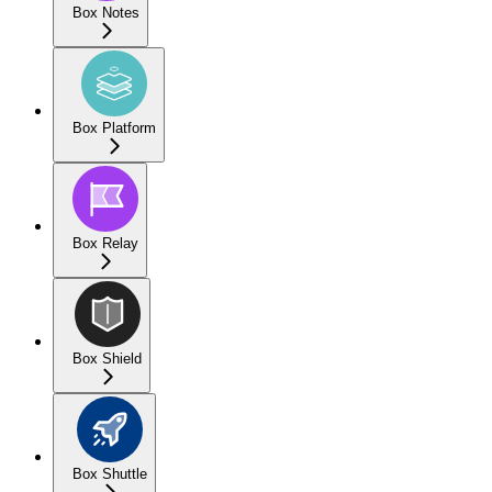
Box Notes
Box Platform
Box Relay
Box Shield
Box Shuttle