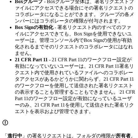
Boxグループ
- Boxグループ全体は、署名リクエストフ
ァイルにアクセスできる場合にその署名リクエストの
コラボレータになることができます。 グループの各メ
ンバーにはコラボレータの権限が付与されます。
Box Signの有効化
- 署名リクエスト内のすべてのファ
イルにアクセスできても、Box Signを使用できないユ
ーザーは、管理コンソール内でBox Signの使用が有効
化されるまでそのリクエストのコラボレータにはなれ
ません。
21 CFR Part 11
- 21 CFR Part 11のワークフロー設定が
有効になっていないユーザーは、21 CFR Part 11署名リ
クエスト内で使用されているファイルへのコラボレー
タアクセスがあるかどうかに関わらず、21 CFR Part 11
のワークフローを使用して送信された署名リクエスト
の表示することも管理することもできません。 21 CFR
Part 11のワークフロー設定が有効になっているユーザ
ーのみ、21 CFR Part 11を使用して送信された署名リク
エストを表示および管理できます。
「
進行中
」の署名リクエストは、フォルダの権限が
所有者
、