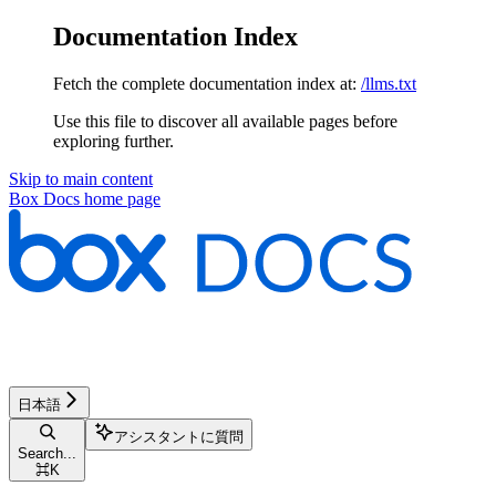
Documentation Index
Fetch the complete documentation index at:
/llms.txt
Use this file to discover all available pages before
exploring further.
Skip to main content
Box Docs
home page
日本語
アシスタントに質問
Search...
⌘
K