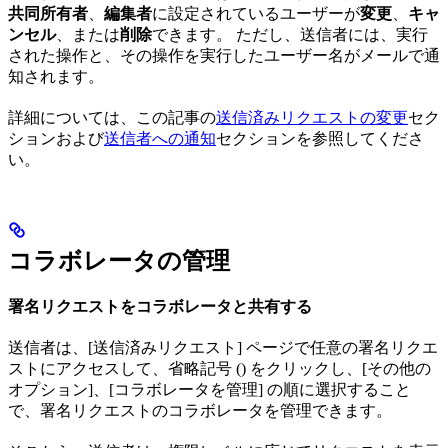
共同所有者
、
編集者
に設定されているユーザーが
変更
、
キャ
ンセル
、または
削除
できます。 ただし、送信者には、実行
された操作と、その操作を実行したユーザー名がメールで通
知されます。
詳細については、この記事の
送信済みリクエストの変更
セク
ションおよび
送信者への通知
セクションを参照してくださ
い。
コラボレータの管理
署名リクエストをコラボレータと共有する
送信者は、[送信済みリクエスト] ページで任意の署名リクエ
ストにアクセスして、省略記号 (
) をクリックし、[その他の
オプション]、[コラボレータを管理] の順に選択すること
で、署名リクエストのコラボレータを管理できます。