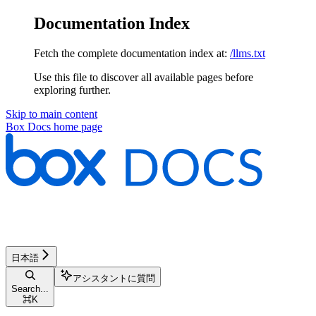
Documentation Index
Fetch the complete documentation index at:
/llms.txt
Use this file to discover all available pages before
exploring further.
Skip to main content
Box Docs
home page
日本語
アシスタントに質問
Search...
⌘
K