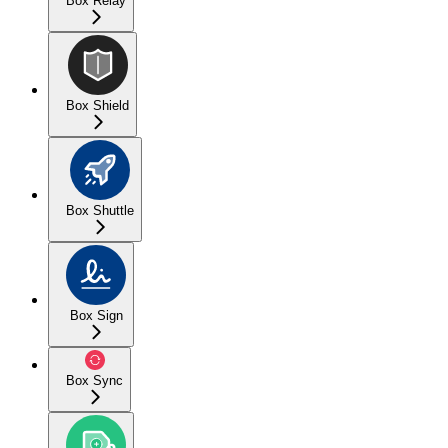
Box Relay
Box Shield
Box Shuttle
Box Sign
Box Sync