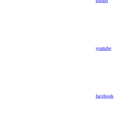
github
youtube
facebook