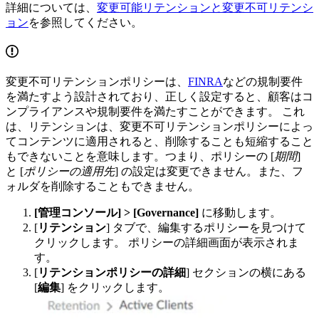
詳細については、
変更可能リテンションと変更不可リテンシ
ョン
を参照してください。
変更不可リテンションポリシーは、
FINRA
などの規制要件
を満たすよう設計されており、正しく設定すると、顧客はコ
ンプライアンスや規制要件を満たすことができます。 これ
は、リテンションは、変更不可リテンションポリシーによっ
てコンテンツに適用されると、削除することも短縮すること
もできないことを意味します。つまり、ポリシーの [
期間
]
と [
ポリシーの適用先
] の設定は変更できません。また、フ
ォルダを削除することもできません。
[管理コンソール] > [Governance]
に移動します。
[
リテンション
] タブで、編集するポリシーを見つけて
クリックします。 ポリシーの詳細画面が表示されま
す。
[
リテンションポリシーの詳細
] セクションの横にある
[
編集
] をクリックします。