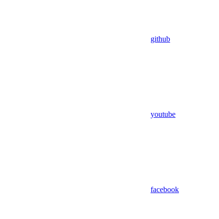
github
youtube
facebook