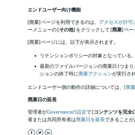
エンドユーザー向け機能
[廃棄] ページを利用できるのは、
アクセスが許可
ーメニューの [
その他
] をクリックして [
廃棄
] ペ
[廃棄] ページには、以下が表示されます。
リテンションポリシーの対象となっている
最新のファイルバージョンの廃棄日 (つま
ションの終了時に
廃棄アクション
が実行され
エンドユーザー側の動作の詳細については、
[廃
廃棄日の延長
管理者が
Governanceの設定
で [
コンテンツを完全
者または共同所有者は
廃棄日を延長
できることが