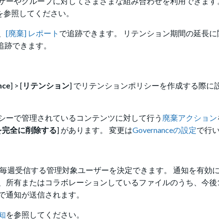
ザーやグループに対してさまざまな組み合わせを利用できます
を参照してください。
、
[廃棄] レポート
で追跡できます。 リテンション期間の延長に
追跡できます。
nce
] > [
リテンション
] でリテンションポリシーを作成する際に
シーで管理されているコンテンツに対して行う
廃棄アクション
を完全に削除する
] があります。 変更は
Governanceの設定
で行
毎週受信する管理対象ユーザーを決定できます。 通知を有効
、所有またはコラボレーションしているファイルのうち、今後1
で通知が送信されます。
知
を参照してください。