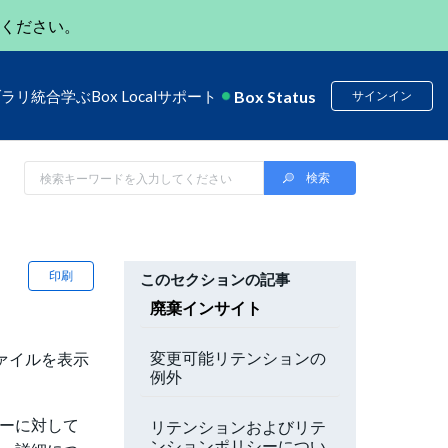
ください。
Box Status
ブラリ
統合
学ぶ
Box Local
サポート
サインイン
印刷
このセクションの記事
廃棄インサイト
変更可能リテンションの
ァイルを表示
例外
ザーに対して
リテンションおよびリテ
ンションポリシーについ