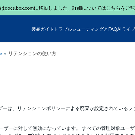
は
docs.box.com
に移動しました。詳細については
こちら
をご覧
製品ガイド
トラブルシューティングとFAQ
AIライ
e
リテンションの使い方
ーザーは、リテンションポリシーによる廃棄が設定されているフ
ーザーに対して無効になっています。 すべての管理対象ユー