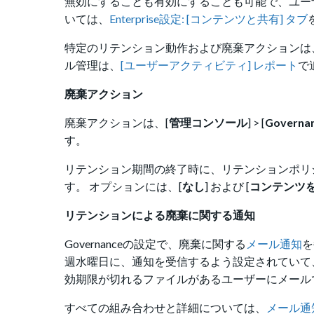
無効にすることも有効にすることも可能で、ユー
いては、
Enterprise設定: [コンテンツと共有] タブ
特定のリテンション動作および廃棄アクションは
ル管理は、
[ユーザーアクティビティ] レポート
で
廃棄アクション
廃棄アクションは、[
管理コンソール
] > [
Governa
す。
リテンション期間の終了時に、リテンションポリ
す。 オプションには、[
なし
] および [
コンテンツ
リテンションによる廃棄に関する通知
Governanceの設定で、廃棄に関する
メール通知
を
週水曜日に、通知を受信するよう設定されていて
効期限が切れるファイルがあるユーザーにメール
すべての組み合わせと詳細については、
メール通