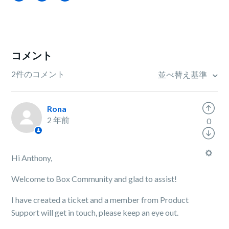
コメント
2件のコメント
並べ替え基準
Rona
2 年前
0
Hi Anthony,
Welcome to Box Community and glad to assist!
I have created a ticket and a member from Product
Support will get in touch, please keep an eye out.