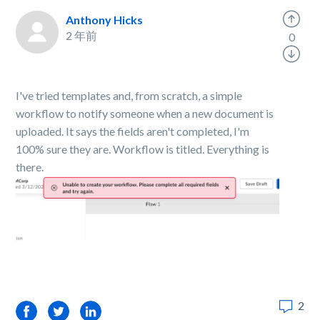
Anthony Hicks
2 年前
0
I've tried templates and, from scratch, a simple
workflow to notify someone when a new document is
uploaded. It says the fields aren't completed, I'm
100% sure they are. Workflow is titled. Everything is
there.
2
Facebook
Twitter
LinkedIn