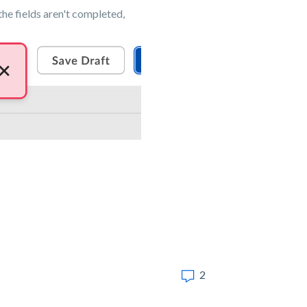
he fields aren't completed,
2