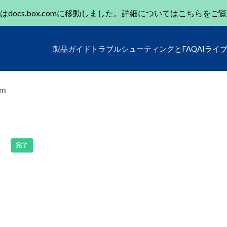
は
docs.box.com
に移動しました。詳細については
こちら
をご覧
製品ガイド
トラブルシューティングとFAQ
AIライ
um
e
完了