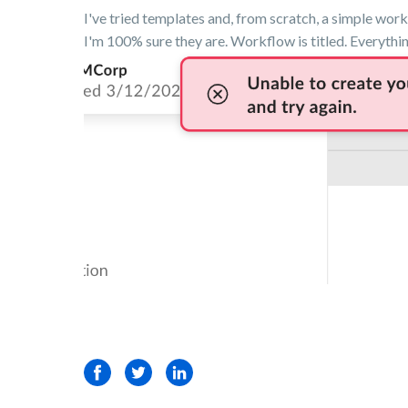
I've tried templates and, from scratch, a simple wor
I'm 100% sure they are. Workflow is titled. Everythin
Facebook
Twitter
LinkedIn