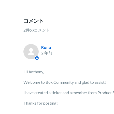
コメント
2件のコメント
Rona
2 年前
Hi Anthony,
Welcome to Box Community and glad to assist!
I have created a ticket and a member from Product Su
Thanks for posting!