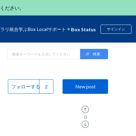
ください。
Box Status
ブラリ
統合
学ぶ
Box Local
サポート
サインイン
フォローする
New post
0