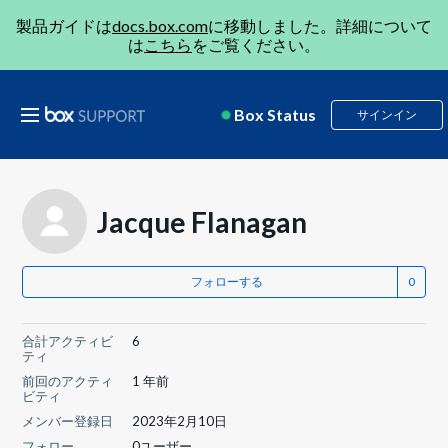
製品ガイドは
docs.box.com
に移動しました。詳細について
は
こちら
をご覧ください。
Box Status
サインイン
Jacque Flanagan
フォローする
合計アクティビ
6
ティ
前回のアクティ
1 年前
ビティ
メンバー登録日
2023年2月10日
フォロー
0ユーザー