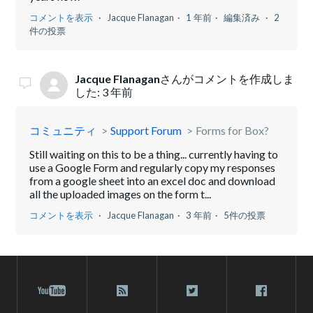
コメントを表示
Jacque Flanagan
1 年前
編集済み
2
件の投票
Jacque Flanagan
さんがコメントを作成しま
した:
3 年前
コミュニティ
Support Forum
Forms for Box?
Still waiting on this to be a thing... currently having to
use a Google Form and regularly copy my responses
from a google sheet into an excel doc and download
all the uploaded images on the form t...
コメントを表示
Jacque Flanagan
3 年前
5件の投票