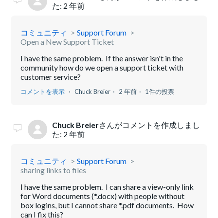
た:
2 年前
コミュニティ
Support Forum
Open a New Support Ticket
I have the same problem. If the answer isn't in the
community how do we open a support ticket with
customer service?
コメントを表示
Chuck Breier
2 年前
1件の投票
Chuck Breier
さんがコメントを作成しまし
た:
2 年前
コミュニティ
Support Forum
sharing links to files
I have the same problem. I can share a view-only link
for Word documents (*.docx) with people without
box logins, but I cannot share *.pdf documents. How
can I fix this?