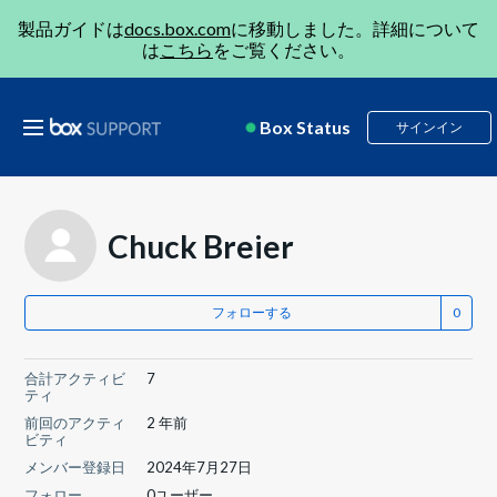
製品ガイドは
docs.box.com
に移動しました。詳細について
は
こちら
をご覧ください。
Box Status
サインイン
Chuck Breier
フォローする
合計アクティビ
7
ティ
前回のアクティ
2 年前
ビティ
メンバー登録日
2024年7月27日
フォロー
0ユーザー