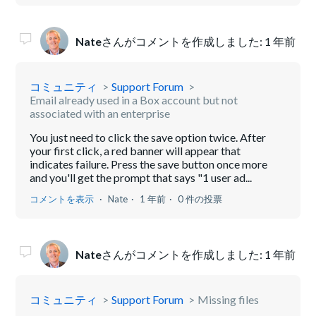
Nate
さんがコメントを作成しました:
1 年前
コミュニティ
Support Forum
Email already used in a Box account but not
associated with an enterprise
You just need to click the save option twice. After
your first click, a red banner will appear that
indicates failure. Press the save button once more
and you'll get the prompt that says "1 user ad...
コメントを表示
Nate
1 年前
0 件の投票
Nate
さんがコメントを作成しました:
1 年前
コミュニティ
Support Forum
Missing files