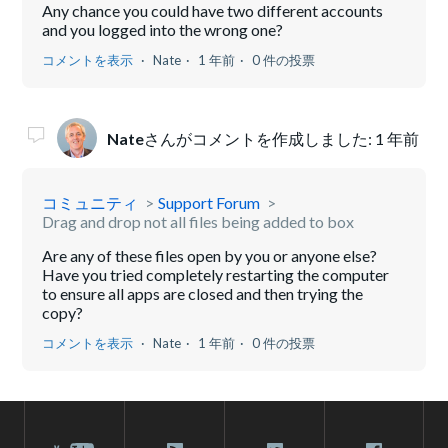
Any chance you could have two different accounts
and you logged into the wrong one?
コメントを表示
Nate
1 年前
0 件の投票
Nate
さんがコメントを作成しました:
1 年前
コミュニティ
Support Forum
Drag and drop not all files being added to box
Are any of these files open by you or anyone else?
Have you tried completely restarting the computer
to ensure all apps are closed and then trying the
copy?
コメントを表示
Nate
1 年前
0 件の投票