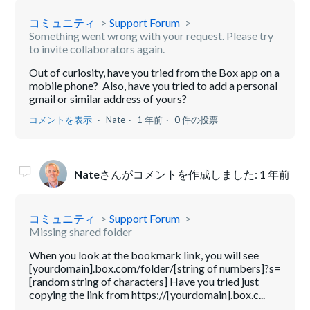
コミュニティ
Support Forum
Something went wrong with your request. Please try
to invite collaborators again.
Out of curiosity, have you tried from the Box app on a
mobile phone? Also, have you tried to add a personal
gmail or similar address of yours?
コメントを表示
Nate
1 年前
0 件の投票
Nate
さんがコメントを作成しました:
1 年前
コミュニティ
Support Forum
Missing shared folder
When you look at the bookmark link, you will see
[yourdomain].box.com/folder/[string of numbers]?s=
[random string of characters] Have you tried just
copying the link from https://[yourdomain].box.c...