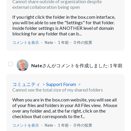
Cannot share outside of organization despite
external collaboration being open
If you right click the folder in the box.com interface,
you will be able to see the "Settings" for that folder.
Inside folder settings is ANOTHER level of domain
blocking for any folder that can b...
コメントを表示
Nate
1 年前
0 件の投票
Nate
さんがコメントを作成しました:
1 年前
コミュニティ
Support Forum
Cannot see the total size of my shared folders
When you are in the box.com website, you will see all
of your files and folders in your All Files view. Mouse
over any folder and, at the far right, click on the
checkbox that corresponds to the f...
コメントを表示
Nate
1 年前
0 件の投票