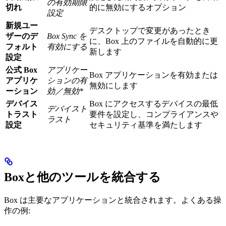
の有効期限
切れ
的に無効にするオプション
設定
新規ユー
デスクトップで変更があったとき
ザーのデ
Box Sync を
に、Box 上のファイルを自動的に更
フォルト
有効にする
新します
設定
公式 Box
アプリケー
Box アプリケーションを有効または
アプリケ
ションの有
無効にします
ーション
効／無効*
デバイス
Box にアクセスするデバイスの最低
デバイスト
トラスト
要件を設定し、コンプライアンスや
ラスト
設定
セキュリティ基準を満たします
Boxと他のツールを統合する
Box は主要なアプリケーションと統合されます。よくある操
作の例: