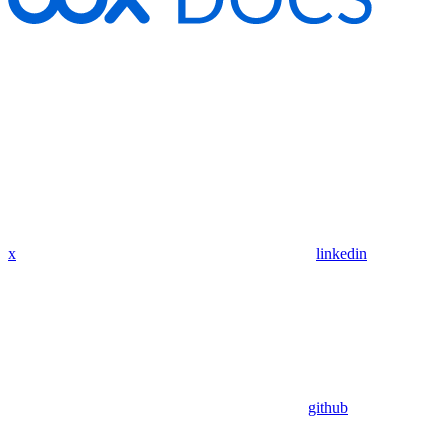
x
linkedin
github