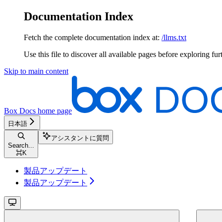
Documentation Index
Fetch the complete documentation index at:
/llms.txt
Use this file to discover all available pages before exploring fur
Skip to main content
Box Docs
home page
日本語
アシスタントに質問
Search...
⌘
K
製品アップデート
製品アップデート