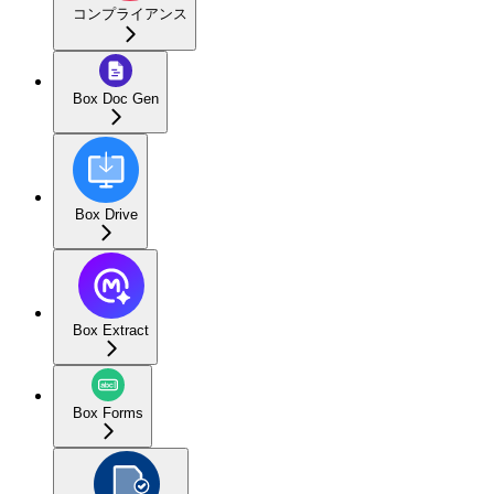
コンプライアンス
Box Doc Gen
Box Drive
Box Extract
Box Forms