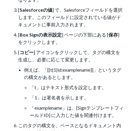
[
Salesforceの値
] で、Salesforceフィールドを選択
します。このフィールドに設定されている値がド
キュメントに事前入力されます。
[
Box Signの表示設定
] ページの下部にある [
保存
]
をクリックします。
[
コピー
] アイコンをクリックして、タグの構文を
生成し、必要に応じて変更します。
例えば、「[[t|1|id:examplename]]」というタグ
の構文があるとします。
「t」はテキスト形式を設定します。
「1」は署名者を示します。
「examplename」は、[Signテンプレートフィ
ールドID] に入力した値を関連付けます。
このタグの構文を、ベースとなるドキュメント内