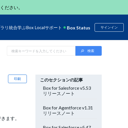
ください。
Box Status
ブラリ
統合
学ぶ
Box Local
サポート
サインイン
印刷
このセクションの記事
Box for Salesforce v5.53
リリースノート
Box for Agentforce v1.31
リリースノート
ドできます。
Box for Salesforce v5.47