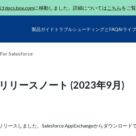
は
docs.box.com
に移動しました。詳細については
こちら
をご覧
製品ガイド
トラブルシューティングとFAQ
AIライ
For Salesforce
v4.21 リリースノート (2023年9月)
リリースしました。Salesforce AppExchangeからダウンロー