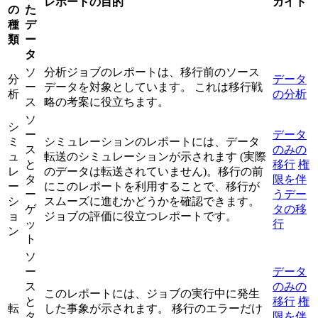
レポートの目的
ガイド
の
た
種
デ
類
ー
タ
ソ
分析ジョブのレポートは、移行前のソース
分
データ
ー
データを対象としています。 これは移行戦
析
の分析
ス
略の考案に役立ちます。
ソ
シ
ー
データ
ミ
シミュレーションのレポートには、データ
ス
のみの
ュ
転送のシミュレーションが示されます (実際
と
移行
権
レ
のデータは転送されていません)。移行の前
タ
限を伴
ー
にこのレポートを利用することで、移行が
ー
うデー
シ
スムーズに進むかどうかを確認できます。
ゲ
タの移
ョ
ジョブの評価に役立つレポートです。
ッ
行
ン
ト
ソ
ー
データ
ス
のみの
このレポートには、ジョブの実行中に発生
と
移行
権
転
した事象が示されます。 移行のエラーだけ
タ
限を伴