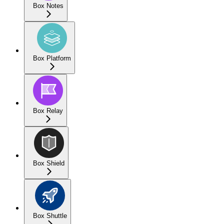
Box Notes
Box Platform
Box Relay
Box Shield
Box Shuttle