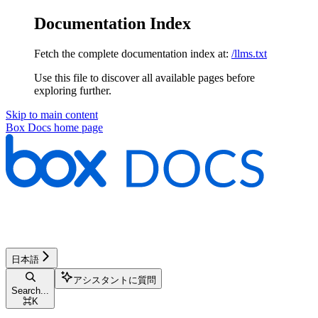
Documentation Index
Fetch the complete documentation index at:
/llms.txt
Use this file to discover all available pages before
exploring further.
Skip to main content
Box Docs
home page
日本語
アシスタントに質問
Search...
⌘
K