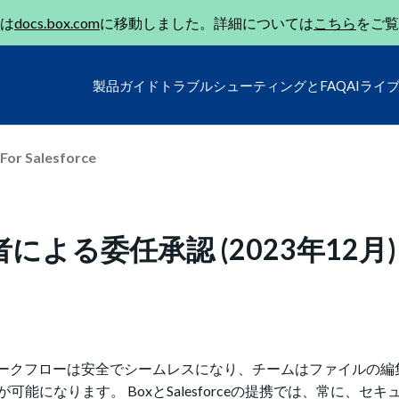
は
docs.box.com
に移動しました。詳細については
こちら
をご覧
製品ガイド
トラブルシューティングとFAQ
AIライ
For Salesforce
: 管理者による委任承認 (2023年12月)
ンテンツのワークフローは安全でシームレスになり、チームはファイルの
になります。 BoxとSalesforceの提携では、常に、セキ