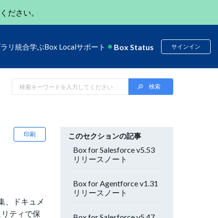
ください。
Box Status
ブラリ
統合
学ぶ
Box Local
サポート
サインイン
印刷
このセクションの記事
Box for Salesforce v5.53
リリースノート
Box for Agentforce v1.31
リリースノート
編集、ドキュメ
ュリティで保
Box for Salesforce v5.47