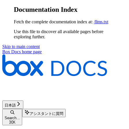
Documentation Index
Fetch the complete documentation index at:
/llms.txt
Use this file to discover all available pages before
exploring further.
Skip to main content
Box Docs
home page
日本語
アシスタントに質問
Search...
⌘
K