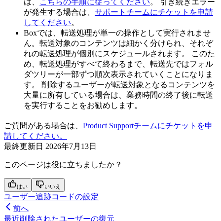
は、
こちらの手順に従ってください
。 引き続きエラー
が発生する場合は、
サポートチームにチケットを申請
してください
。
Boxでは、転送処理が単一の操作として実行されませ
ん。転送対象のコンテンツは細かく分けられ、それぞ
れの転送処理が個別にスケジュールされます。 このた
め、転送処理がすべて終わるまで、転送先ではフォル
ダツリーが一部ずつ順次表示されていくことになりま
す。 削除するユーザーが転送対象となるコンテンツを
大量に所有している場合は、業務時間の終了後に転送
を実行することをお勧めします。
ご質問がある場合は、
Product Supportチームにチケットを申
請してください。
最終更新日
2026年7月13日
このページは役に立ちましたか？
はい
いいえ
ユーザー追跡コードの設定
前へ
最近削除されたユーザーの復元