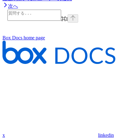
次へ
⌘
I
Box Docs
home page
x
linkedin