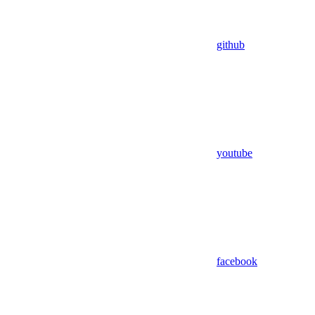
github
youtube
facebook