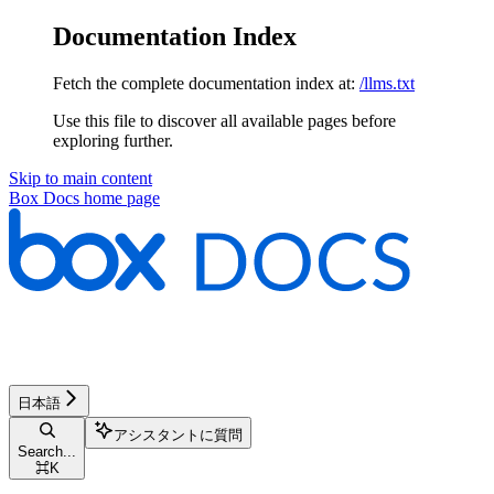
Documentation Index
Fetch the complete documentation index at:
/llms.txt
Use this file to discover all available pages before
exploring further.
Skip to main content
Box Docs
home page
日本語
アシスタントに質問
Search...
⌘
K