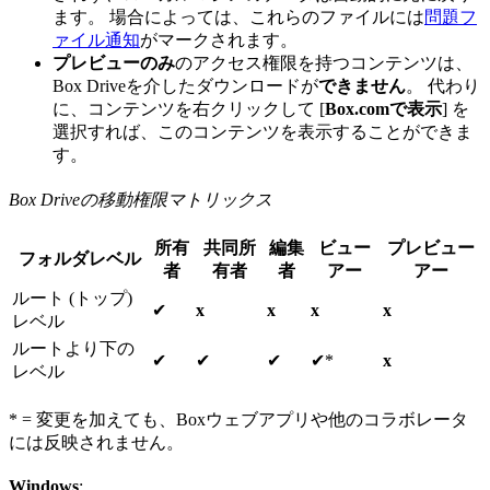
ます。 場合によっては、これらのファイルには
問題フ
ァイル通知
がマークされます。
プレビューのみ
のアクセス権限を持つコンテンツは、
Box Driveを介したダウンロードが
できません
。 代わり
に、コンテンツを右クリックして [
Box.comで表示
] を
選択すれば、このコンテンツを表示することができま
す。
Box Driveの移動権限マトリックス
所有
共同所
編集
ビュー
プレビュー
フォルダレベル
者
有者
者
アー
アー
ルート (トップ)
✔
x
x
x
x
レベル
ルートより下の
✔
✔
✔
✔*
x
レベル
* = 変更を加えても、Boxウェブアプリや他のコラボレータ
には反映されません。
Windows
: