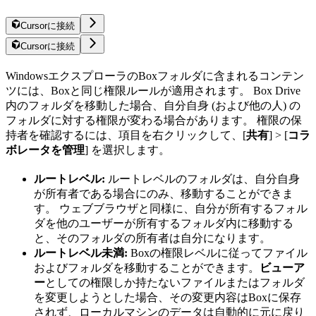
Cursorに接続
Cursorに接続
WindowsエクスプローラのBoxフォルダに含まれるコンテン
ツには、Boxと同じ権限ルールが適用されます。 Box Drive
内のフォルダを移動した場合、自分自身 (および他の人) の
フォルダに対する権限が変わる場合があります。 権限の保
持者を確認するには、項目を右クリックして、[
共有
] > [
コラ
ボレータを管理
] を選択します。
ルートレベル:
ルートレベルのフォルダは、自分自身
が所有者である場合にのみ、移動することができま
す。 ウェブブラウザと同様に、自分が所有するフォル
ダを他のユーザーが所有するフォルダ内に移動する
と、そのフォルダの所有者は自分になります。
ルートレベル未満:
Boxの権限レベルに従ってファイル
およびフォルダを移動することができます。
ビューア
ー
としての権限しか持たないファイルまたはフォルダ
を変更しようとした場合、その変更内容はBoxに保存
されず、ローカルマシンのデータは自動的に元に戻り