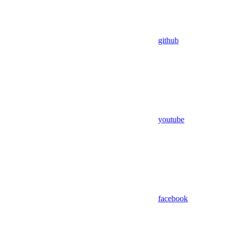
github
youtube
facebook