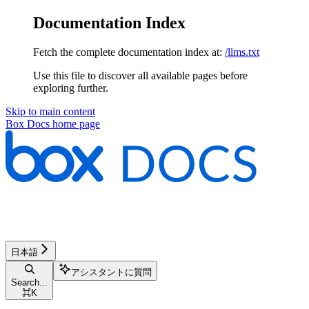
Documentation Index
Fetch the complete documentation index at:
/llms.txt
Use this file to discover all available pages before
exploring further.
Skip to main content
Box Docs
home page
日本語
アシスタントに質問
Search...
⌘
K