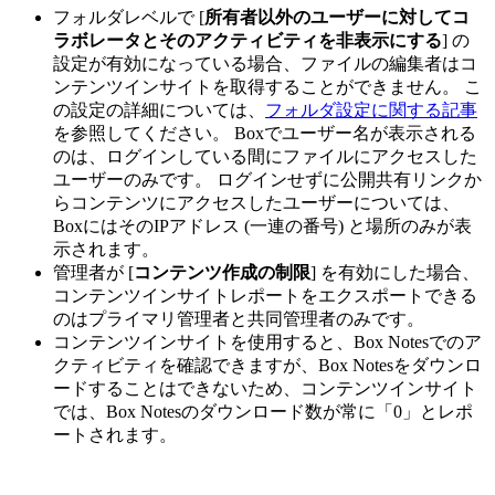
フォルダレベルで [
所有者以外のユーザーに対してコ
ラボレータとそのアクティビティを非表示にする
] の
設定が有効になっている場合、ファイルの編集者はコ
ンテンツインサイトを取得することができません。 こ
の設定の詳細については、
フォルダ設定に関する記事
を参照してください。 Boxでユーザー名が表示される
のは、ログインしている間にファイルにアクセスした
ユーザーのみです。 ログインせずに公開共有リンクか
らコンテンツにアクセスしたユーザーについては、
BoxにはそのIPアドレス (一連の番号) と場所のみが表
示されます。
管理者が [
コンテンツ作成の制限
] を有効にした場合、
コンテンツインサイトレポートをエクスポートできる
のはプライマリ管理者と共同管理者のみです。
コンテンツインサイトを使用すると、Box Notesでのア
クティビティを確認できますが、Box Notesをダウンロ
ードすることはできないため、コンテンツインサイト
では、Box Notesのダウンロード数が常に「0」とレポ
ートされます。