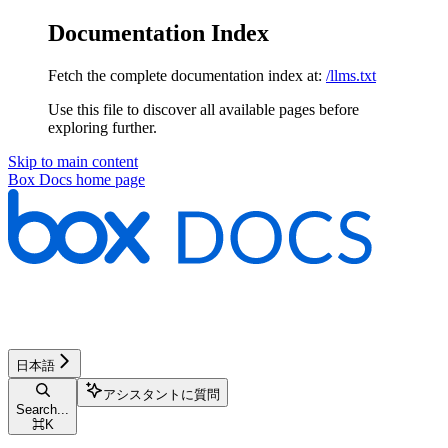
Documentation Index
Fetch the complete documentation index at:
/llms.txt
Use this file to discover all available pages before
exploring further.
Skip to main content
Box Docs
home page
日本語
アシスタントに質問
Search...
⌘
K