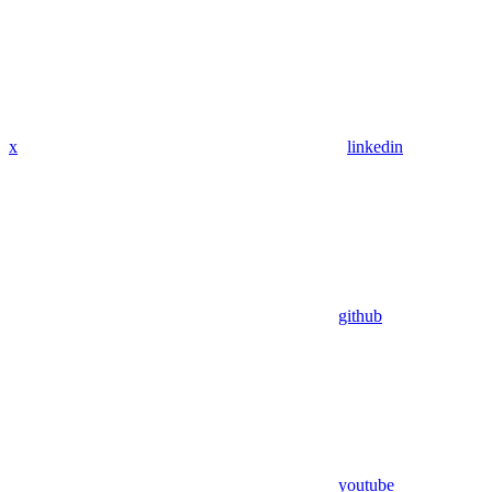
x
linkedin
github
youtube