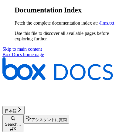
Documentation Index
Fetch the complete documentation index at:
/llms.txt
Use this file to discover all available pages before
exploring further.
Skip to main content
Box Docs
home page
日本語
アシスタントに質問
Search...
⌘
K