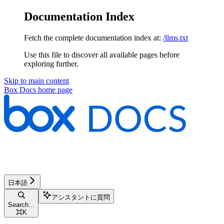
Documentation Index
Fetch the complete documentation index at:
/llms.txt
Use this file to discover all available pages before
exploring further.
Skip to main content
Box Docs
home page
日本語
アシスタントに質問
Search...
⌘
K