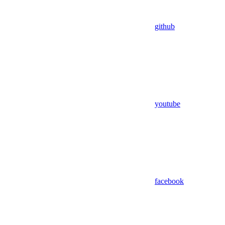
github
youtube
facebook