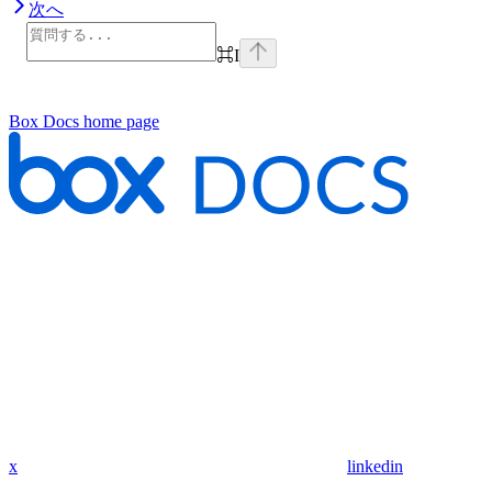
次へ
⌘
I
Box Docs
home page
x
linkedin