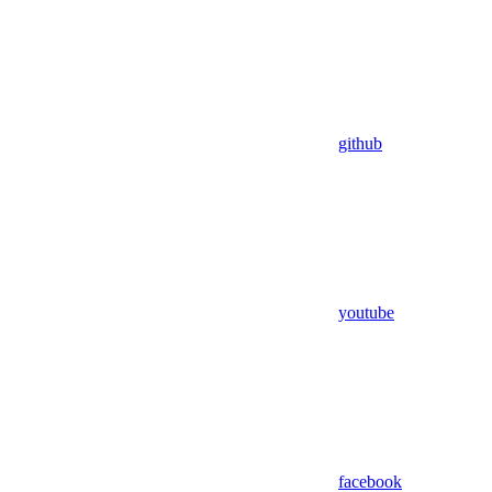
github
youtube
facebook