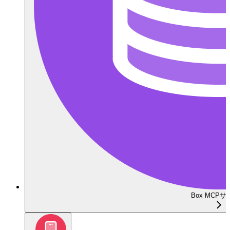
Box MCP