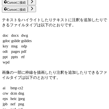
Cursorに接続
Cursorに接続
テキストをハイライトしたりテキストに注釈を追加したりで
きるファイルタイプは以下のとおりです。
doc
docx
dwg
gdoc
gslide
gslides
key
msg
odp
odt
pages
pdf
ppt
pptx
rtf
wpd
画像の一部に枠線を描画したり注釈を追加したりできるファ
イルタイプは以下のとおりです。
ai
bmp
cr2
crw
dcm
dng
eps
heic
jpeg
jpb
nef
png