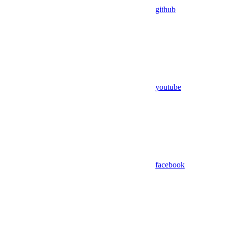
github
youtube
facebook