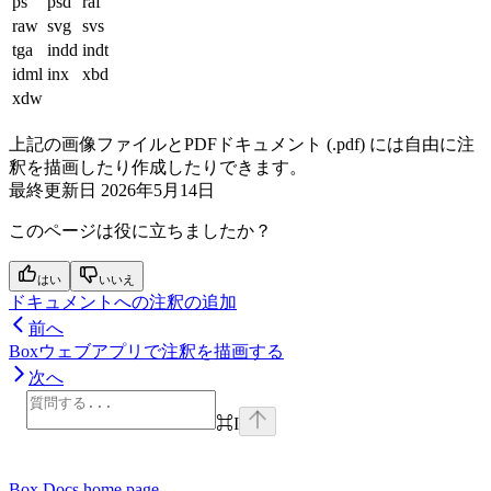
ps
psd
raf
raw
svg
svs
tga
indd
indt
idml
inx
xbd
xdw
上記の画像ファイルとPDFドキュメント (.pdf) には自由に注
釈を描画したり作成したりできます。
最終更新日
2026年5月14日
このページは役に立ちましたか？
はい
いいえ
ドキュメントへの注釈の追加
前へ
Boxウェブアプリで注釈を描画する
次へ
⌘
I
Box Docs
home page