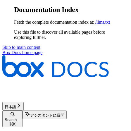
Documentation Index
Fetch the complete documentation index at:
/llms.txt
Use this file to discover all available pages before
exploring further.
Skip to main content
Box Docs
home page
日本語
アシスタントに質問
Search...
⌘
K