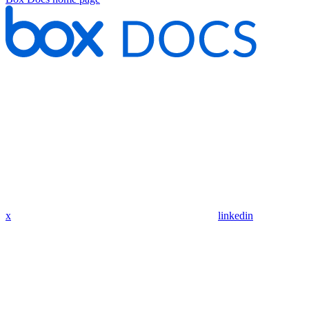
x
linkedin