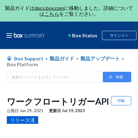
製品ガイドは
docs.box.com
に移動しました。詳細について
は
こちら
をご覧ください。
Box Status
サインイン
Box Support
製品ガイド
製品アップデート
Box Platform
ワークフロートリガーAPI
印刷
公開日
Jun 29, 2021
更新日
Jul 19, 2023
リリース済