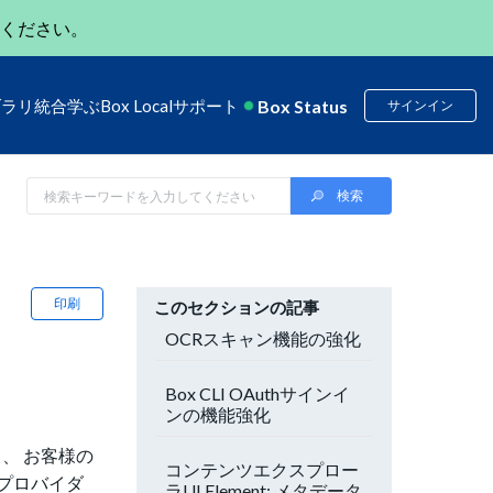
ください。
Box Status
ブラリ
統合
学ぶ
Box Local
サポート
サインイン
印刷
このセクションの記事
OCRスキャン機能の強化
Box CLI OAuthサインイ
ンの機能強化
、 お客様の
コンテンツエクスプロー
Mプロバイダ
ラUI Element: メタデータ