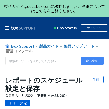
製品ガイドは
docs.box.com
に移動しました。詳細について
は
こちら
をご覧ください。
Box Status
サインイン
Box Support
製品ガイド
製品アップデート
管理コンソール
レポートのスケジュール
印刷
設定と保存
公開日
Apr 8, 2022
更新日
May 23, 2024
リリース済