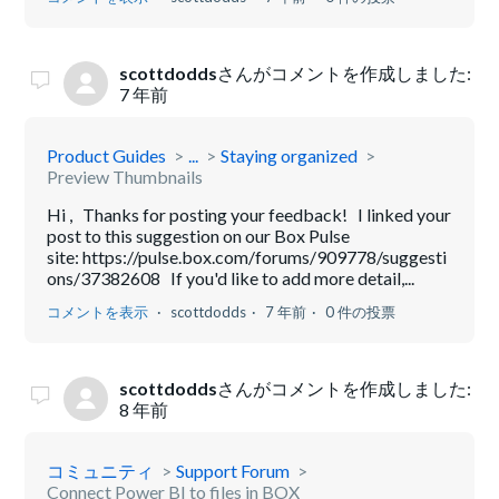
scottdodds
さんがコメントを作成しました:
7 年前
Product Guides
...
Staying organized
Preview Thumbnails
Hi , Thanks for posting your feedback! I linked your
post to this suggestion on our Box Pulse
site: https://pulse.box.com/forums/909778/suggesti
ons/37382608 If you'd like to add more detail,...
コメントを表示
scottdodds
7 年前
0 件の投票
scottdodds
さんがコメントを作成しました:
8 年前
コミュニティ
Support Forum
Connect Power BI to files in BOX