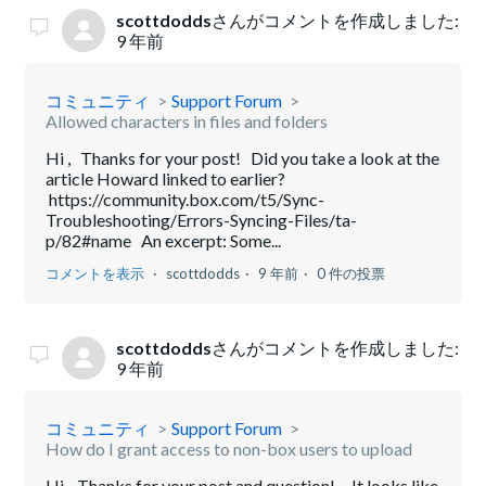
scottdodds
さんがコメントを作成しました:
9 年前
コミュニティ
Support Forum
Allowed characters in files and folders
Hi , Thanks for your post! Did you take a look at the
article Howard linked to earlier?
https://community.box.com/t5/Sync-
Troubleshooting/Errors-Syncing-Files/ta-
p/82#name An excerpt: Some...
コメントを表示
scottdodds
9 年前
0 件の投票
scottdodds
さんがコメントを作成しました:
9 年前
コミュニティ
Support Forum
How do I grant access to non-box users to upload
Hi Thanks for your post and question! It looks like