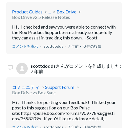
Product Guides
...
Box Drive
Box Drive v2.5 Release Notes
Hi , I checked and saw you were able to connect with
the Box Product Support team already, so hopefully
they can assist in tracking this down. -Scott
コメントを表示
scottdodds
7 年前
0 件の投票
scottdodds
さんがコメントを作成しました:
7 年前
コミュニティ
Support Forum
Box Drive vs Box Sync
Hi , Thanks for posting your feedback! I linked your
post to this suggestion on our Box Pulse
site: https://pulse.box.com/forums/909778/suggesti
ons/35983096 If you'd like to add more detail,...
コメントを表示
scottdodds
7 年前
0 件の投票