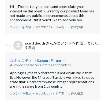
Hi , Thanks for your post, and appreciate your
interest on this idea! Currently our product team has
not made any public announcements about this
enhancement. But if you'd like to add your voi...
コメントを表示
scottdodds
8 年前
0 件の投票
scottdodds
さんがコメントを作成しました:
9 年前
コミュニティ
Support Forum
Allowed characters in files and folders
Apologies , the tab character is not explicitly in that
list. However the Microsoft article we linked to does
state that: Characters whose integer representations
are in the range from 1 through ...
コメントを表示
scottdodds
9 年前
0 件の投票