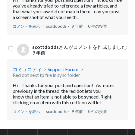
you've already tried to reference a few articles, and
that what you saw did not match them - can you post
a screenshot of what you see th...
コメントを表示
scottdodds
9 年前
0 件の投票
scottdodds
さんがコメントを作成しました:
9 年前
コミュニティ
Support Forum
Red dot next to file in sync folder
Hi Thanks for your post and question! As notes
previousy in the thread, the red dot lets you
know that an item is not able to be synced. Right
clicking on an item with this red icon will let...
コメントを表示
scottdodds
9 年前
0 件の投票