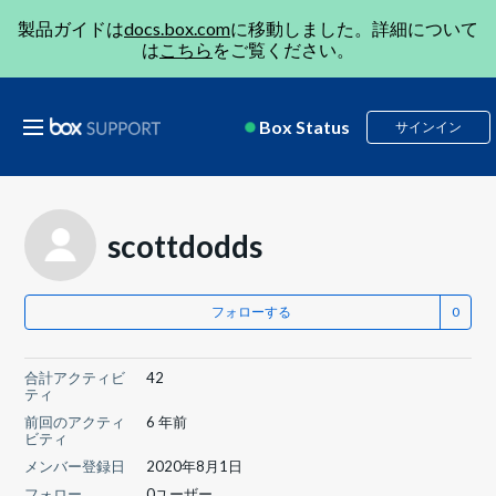
製品ガイドは
docs.box.com
に移動しました。詳細について
は
こちら
をご覧ください。
Box Status
サインイン
scottdodds
フォローする
合計アクティビ
42
ティ
前回のアクティ
6 年前
ビティ
メンバー登録日
2020年8月1日
フォロー
0ユーザー