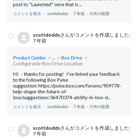
post to "Launched" once that is ...
コメントを表示
scottdodds
7 年前
0 件の投票
scottdodds
さんがコメントを作成しました:
7 年前
Product Guides
...
Box Drive
Configurable Box Drive Location
Hi - thanks for posting! I've linked your feedback
to the following Box Pulse
suggestion: https://pulse.box.com/forums/909778-
help-shape-the-future-of-
box/suggestions/36470374-ability-in-box-d...
コメントを表示
scottdodds
7 年前
0 件の投票
scottdodds
さんがコメントを作成しました:
7 年前