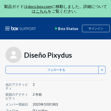
製品ガイドは
docs.box.com
に移動しました。詳細について
は
こちら
をご覧ください。
Box Status
サインイン
Diseño Pixydus
フォローする
合計アクティビ
2
ティ
前回のアクティ
2 年前
ビティ
メンバー登録日
2023年10月18日
フォロー
0ユーザー