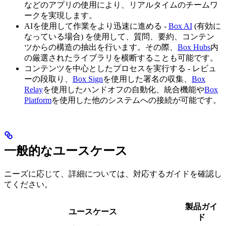
などのアプリの使用により、リアルタイムのチームワ
ークを実現します。
AIを使用して作業をより迅速に進める -
Box AI
(有効に
なっている場合) を使用して、質問、要約、コンテン
ツからの構造の抽出を行います。その際、
Box Hubs
内
の厳選されたライブラリを横断することも可能です。
コンテンツを中心としたプロセスを実行する - レビュ
ーの段取り、
Box Sign
を使用した署名の収集、
Box
Relay
を使用したハンドオフの自動化、統合機能や
Box
Platform
を使用した他のシステムへの接続が可能です。
一般的なユースケース
ニーズに応じて、詳細については、対応するガイドを確認し
てください。
製品ガイ
ユースケース
ド