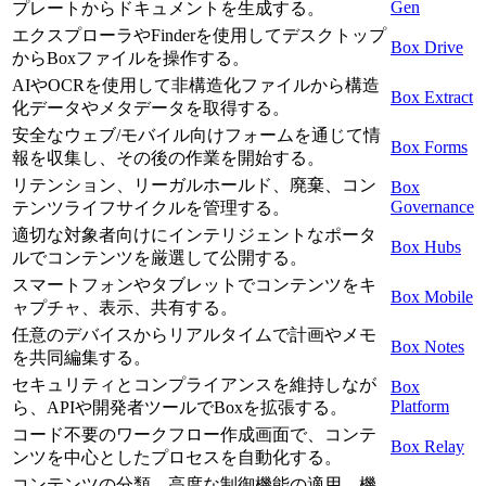
Gen
プレートからドキュメントを生成する。
エクスプローラやFinderを使用してデスクトップ
Box Drive
からBoxファイルを操作する。
AIやOCRを使用して非構造化ファイルから構造
Box Extract
化データやメタデータを取得する。
安全なウェブ/モバイル向けフォームを通じて情
Box Forms
報を収集し、その後の作業を開始する。
リテンション、リーガルホールド、廃棄、コン
Box
Governance
テンツライフサイクルを管理する。
適切な対象者向けにインテリジェントなポータ
Box Hubs
ルでコンテンツを厳選して公開する。
スマートフォンやタブレットでコンテンツをキ
Box Mobile
ャプチャ、表示、共有する。
任意のデバイスからリアルタイムで計画やメモ
Box Notes
を共同編集する。
セキュリティとコンプライアンスを維持しなが
Box
Platform
ら、APIや開発者ツールでBoxを拡張する。
コード不要のワークフロー作成画面で、コンテ
Box Relay
ンツを中心としたプロセスを自動化する。
コンテンツの分類、高度な制御機能の適用、機