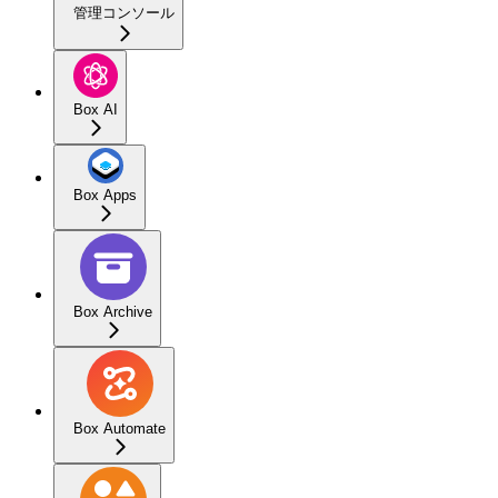
管理コンソール
Box AI
Box Apps
Box Archive
Box Automate