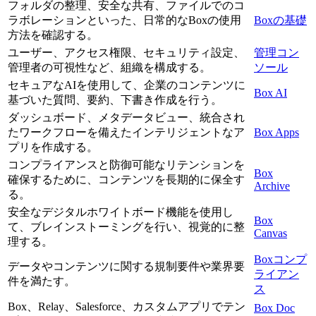
フォルダの整理、安全な共有、ファイルでのコ
ラボレーションといった、日常的なBoxの使用
Boxの基礎
方法を確認する。
ユーザー、アクセス権限、セキュリティ設定、
管理コン
管理者の可視性など、組織を構成する。
ソール
セキュアなAIを使用して、企業のコンテンツに
Box AI
基づいた質問、要約、下書き作成を行う。
ダッシュボード、メタデータビュー、統合され
たワークフローを備えたインテリジェントなア
Box Apps
プリを作成する。
コンプライアンスと防御可能なリテンションを
Box
確保するために、コンテンツを長期的に保全す
Archive
る。
安全なデジタルホワイトボード機能を使用し
Box
て、ブレインストーミングを行い、視覚的に整
Canvas
理する。
Boxコンプ
データやコンテンツに関する規制要件や業界要
ライアン
件を満たす。
ス
Box、Relay、Salesforce、カスタムアプリでテン
Box Doc