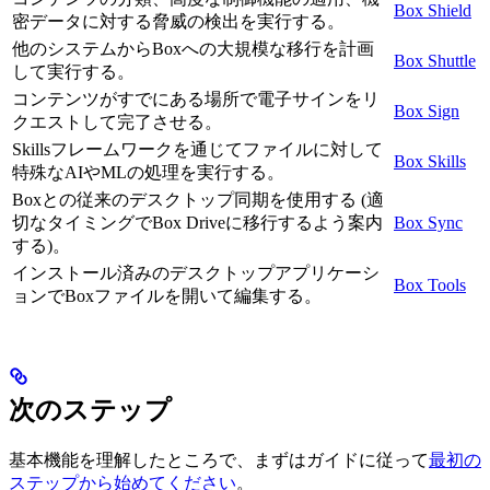
Box Shield
密データに対する脅威の検出を実行する。
他のシステムからBoxへの大規模な移行を計画
Box Shuttle
して実行する。
コンテンツがすでにある場所で電子サインをリ
Box Sign
クエストして完了させる。
Skillsフレームワークを通じてファイルに対して
Box Skills
特殊なAIやMLの処理を実行する。
Boxとの従来のデスクトップ同期を使用する (適
切なタイミングでBox Driveに移行するよう案内
Box Sync
する)。
インストール済みのデスクトップアプリケーシ
Box Tools
ョンでBoxファイルを開いて編集する。
次のステップ
基本機能を理解したところで、まずはガイドに従って
最初の
ステップから始めてください
。