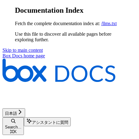
Documentation Index
Fetch the complete documentation index at:
/llms.txt
Use this file to discover all available pages before
exploring further.
Skip to main content
Box Docs
home page
日本語
アシスタントに質問
Search...
⌘
K