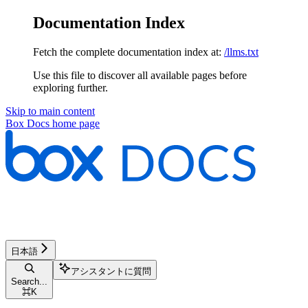
Documentation Index
Fetch the complete documentation index at:
/llms.txt
Use this file to discover all available pages before
exploring further.
Skip to main content
Box Docs
home page
日本語
アシスタントに質問
Search...
⌘
K