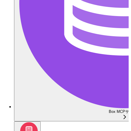
Box MCP