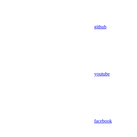
github
youtube
facebook