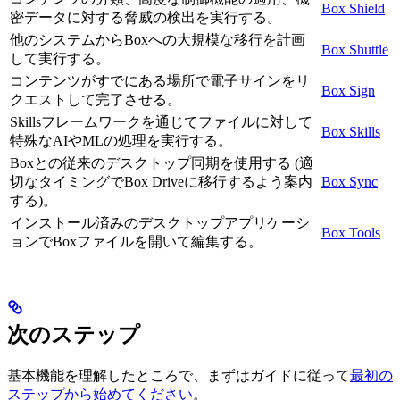
Box Shield
密データに対する脅威の検出を実行する。
他のシステムからBoxへの大規模な移行を計画
Box Shuttle
して実行する。
コンテンツがすでにある場所で電子サインをリ
Box Sign
クエストして完了させる。
Skillsフレームワークを通じてファイルに対して
Box Skills
特殊なAIやMLの処理を実行する。
Boxとの従来のデスクトップ同期を使用する (適
切なタイミングでBox Driveに移行するよう案内
Box Sync
する)。
インストール済みのデスクトップアプリケーシ
Box Tools
ョンでBoxファイルを開いて編集する。
次のステップ
基本機能を理解したところで、まずはガイドに従って
最初の
ステップから始めてください
。