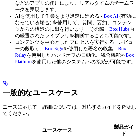
などのアプリの使用により、リアルタイムのチームワ
ークを実現します。
AIを使用して作業をより迅速に進める -
Box AI
(有効に
なっている場合) を使用して、質問、要約、コンテン
ツからの構造の抽出を行います。その際、
Box Hubs
内
の厳選されたライブラリを横断することも可能です。
コンテンツを中心としたプロセスを実行する - レビュ
ーの段取り、
Box Sign
を使用した署名の収集、
Box
Relay
を使用したハンドオフの自動化、統合機能や
Box
Platform
を使用した他のシステムへの接続が可能です。
一般的なユースケース
ニーズに応じて、詳細については、対応するガイドを確認し
てください。
製品ガイ
ユースケース
ド