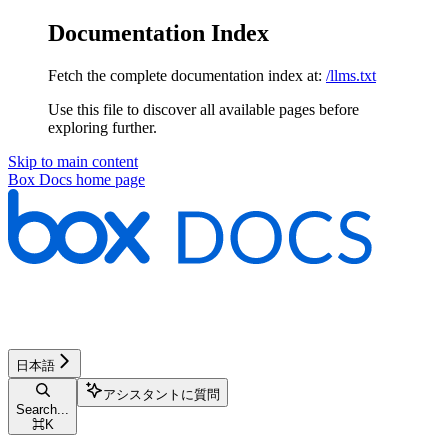
Documentation Index
Fetch the complete documentation index at:
/llms.txt
Use this file to discover all available pages before
exploring further.
Skip to main content
Box Docs
home page
日本語
アシスタントに質問
Search...
⌘
K