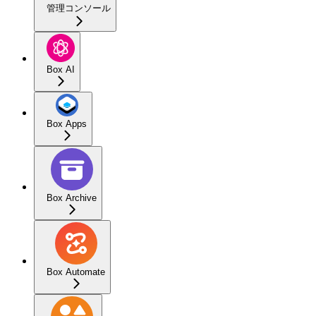
管理コンソール
Box AI
Box Apps
Box Archive
Box Automate