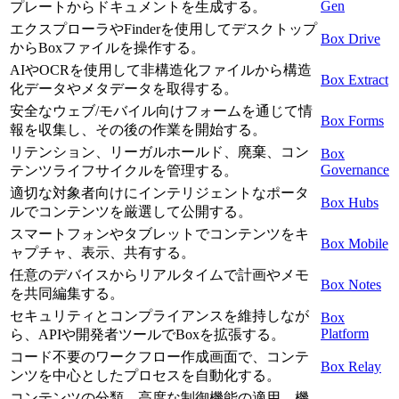
Gen
プレートからドキュメントを生成する。
エクスプローラやFinderを使用してデスクトップ
Box Drive
からBoxファイルを操作する。
AIやOCRを使用して非構造化ファイルから構造
Box Extract
化データやメタデータを取得する。
安全なウェブ/モバイル向けフォームを通じて情
Box Forms
報を収集し、その後の作業を開始する。
リテンション、リーガルホールド、廃棄、コン
Box
Governance
テンツライフサイクルを管理する。
適切な対象者向けにインテリジェントなポータ
Box Hubs
ルでコンテンツを厳選して公開する。
スマートフォンやタブレットでコンテンツをキ
Box Mobile
ャプチャ、表示、共有する。
任意のデバイスからリアルタイムで計画やメモ
Box Notes
を共同編集する。
セキュリティとコンプライアンスを維持しなが
Box
Platform
ら、APIや開発者ツールでBoxを拡張する。
コード不要のワークフロー作成画面で、コンテ
Box Relay
ンツを中心としたプロセスを自動化する。
コンテンツの分類、高度な制御機能の適用、機