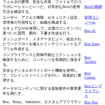
フォルダの整理、安全な共有、ファイルでのコ
ラボレーションといった、日常的なBoxの使用
Boxの基礎
方法を確認する。
ユーザー、アクセス権限、セキュリティ設定、
管理コン
管理者の可視性など、組織を構成する。
ソール
セキュアなAIを使用して、企業のコンテンツに
Box AI
基づいた質問、要約、下書き作成を行う。
ダッシュボード、メタデータビュー、統合され
たワークフローを備えたインテリジェントなア
Box Apps
プリを作成する。
コンプライアンスと防御可能なリテンションを
Box
確保するために、コンテンツを長期的に保全す
Archive
る。
安全なデジタルホワイトボード機能を使用し
Box
て、ブレインストーミングを行い、視覚的に整
Canvas
理する。
Boxコンプ
データやコンテンツに関する規制要件や業界要
ライアン
件を満たす。
ス
Box、Relay、Salesforce、カスタムアプリでテン
Box Doc