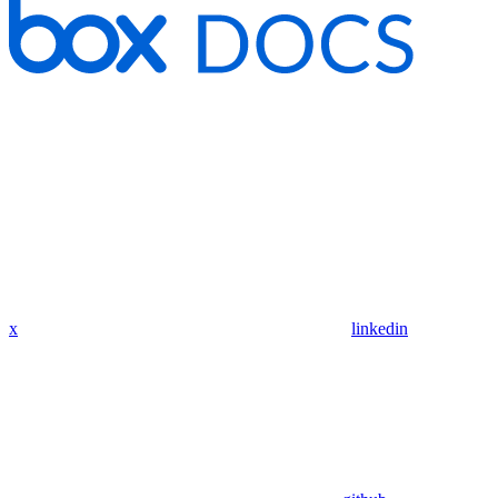
x
linkedin