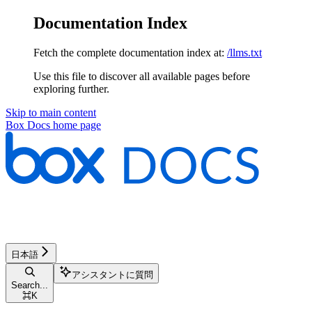
Documentation Index
Fetch the complete documentation index at:
/llms.txt
Use this file to discover all available pages before
exploring further.
Skip to main content
Box Docs
home page
日本語
アシスタントに質問
Search...
⌘
K