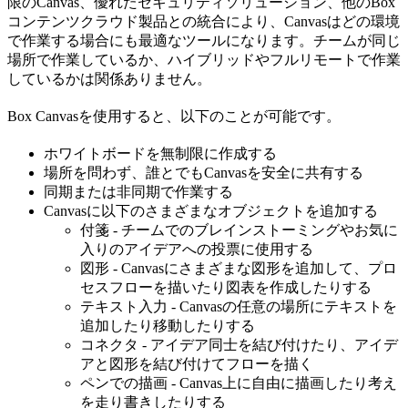
限のCanvas、優れたセキュリティソリューション、他のBox
コンテンツクラウド製品との統合により、Canvasはどの環境
で作業する場合にも最適なツールになります。チームが同じ
場所で作業しているか、ハイブリッドやフルリモートで作業
しているかは関係ありません。
Box Canvasを使用すると、以下のことが可能です。
ホワイトボードを無制限に作成する
場所を問わず、誰とでもCanvasを安全に共有する
同期または非同期で作業する
Canvasに以下のさまざまなオブジェクトを追加する
付箋 - チームでのブレインストーミングやお気に
入りのアイデアへの投票に使用する
図形 - Canvasにさまざまな図形を追加して、プロ
セスフローを描いたり図表を作成したりする
テキスト入力 - Canvasの任意の場所にテキストを
追加したり移動したりする
コネクタ - アイデア同士を結び付けたり、アイデ
アと図形を結び付けてフローを描く
ペンでの描画 - Canvas上に自由に描画したり考え
を走り書きしたりする