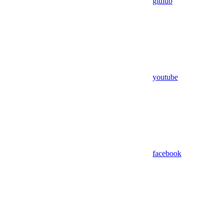
github
youtube
facebook