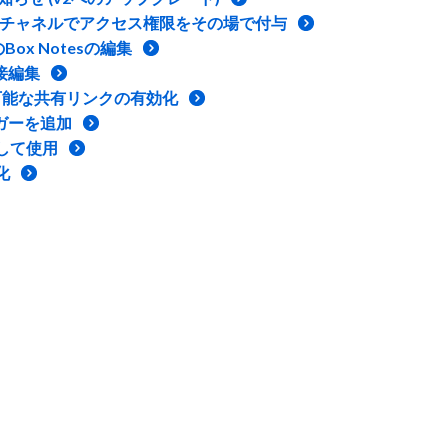
 チャットとチャネルでアクセス権限をその場で付与
でのBox Notesの編集
直接編集
ck: 編集可能な共有リンクの有効化
トリガーを追加
として使用
化