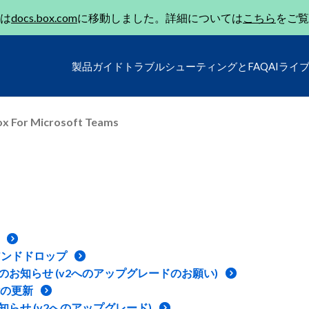
は
docs.box.com
に移動しました。詳細については
こちら
をご覧
製品ガイド
トラブルシューティングとFAQ
AIライ
x For Microsoft Teams
ッグアンドドロップ
ポート終了のお知らせ (v2へのアップグレードのお願い)
機能の更新
了のお知らせ (v2へのアップグレード)