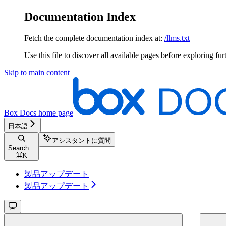
Documentation Index
Fetch the complete documentation index at:
/llms.txt
Use this file to discover all available pages before exploring fur
Skip to main content
Box Docs
home page
日本語
アシスタントに質問
Search...
⌘
K
製品アップデート
製品アップデート