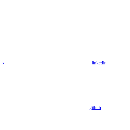
x
linkedin
github