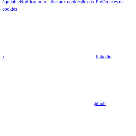
équitable
Notification relative aux cookies
llms.txt
Préférences de
cookies
x
linkedin
github