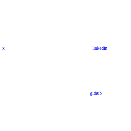
x
linkedin
github