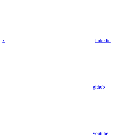
x
linkedin
github
youtube