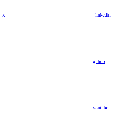
x
linkedin
github
youtube