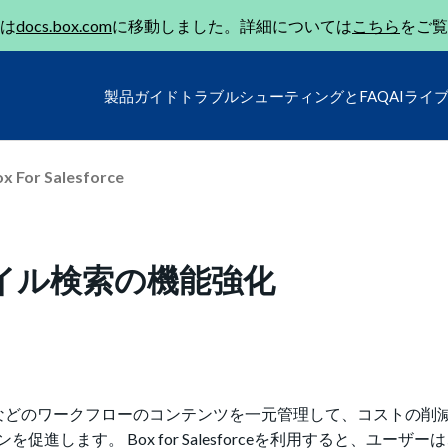
は
docs.box.com
に移動しました。詳細については
こちら
をご覧
製品ガイド
トラブルシューティングとFAQ
AIライ
x For Salesforce
e: ファイル検索の機能強化
Slackなどのワークフローのコンテンツを一元管理して、コストの
します。 Box for Salesforceを利用すると、ユーザー