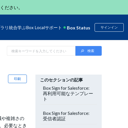
ください。
Box Status
ブラリ
統合
学ぶ
Box Local
サポート
サインイン
印刷
このセクションの記事
Box Sign for Salesforce:
再利用可能なテンプレー
ト
Box Sign for Salesforce:
削減や複雑さの
受信者認証
は、
必要なとき