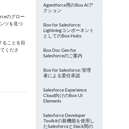
Agentforce用のBox AIア
クション
forceのグロー
テンツを見つ
Box for Salesforce:
Lightningコンポーネント
としてのBox Hubs
することを目
してくださ
Box Doc Gen for
Salesforceのご案内
Box for Salesforce: 管理
者による委任承認
Salesforce Experience
Cloud向けのBox UI
Elements
Salesforce Developer
Toolkitの新機能を使用し
たSalesforceとSlack間の