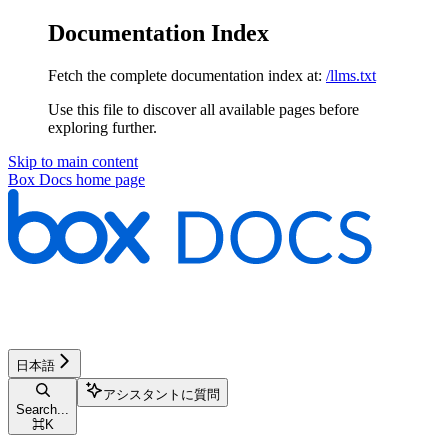
Documentation Index
Fetch the complete documentation index at:
/llms.txt
Use this file to discover all available pages before
exploring further.
Skip to main content
Box Docs
home page
日本語
アシスタントに質問
Search...
⌘
K