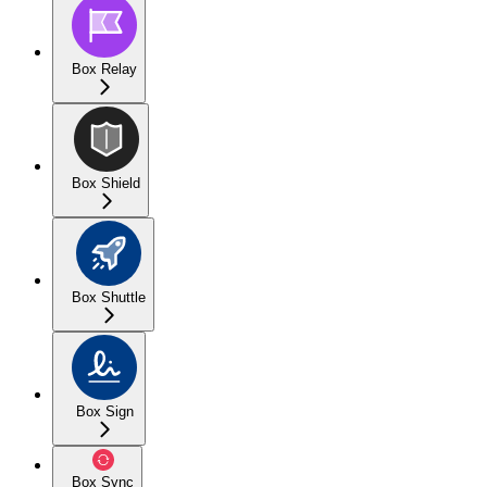
Box Relay
Box Shield
Box Shuttle
Box Sign
Box Sync