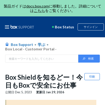
製品ガイドは
docs.box.com
に移動しました。詳細について
は
こちら
をご覧ください。
Box Status
サインイン
Box Support
学ぶ
Box Local - Customer Portal -
Box Shieldを知るどー！今
印刷
日もBoxで安全にお仕事
公開日
Dec 5, 2023
更新日
Jan 29, 2026