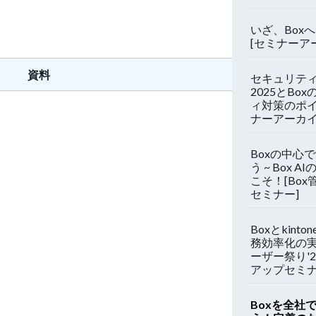
いざ、Box
[セミナーア
資料
セキュリティ
2025とBo
ィ対策のポイ
ナーアーカイ
Boxの中心で
う ~ Box 
こそ！[Bo
セミナー]
Boxとkint
務効率化の実
ーザー祭り'2
アップセミ
Boxを全社