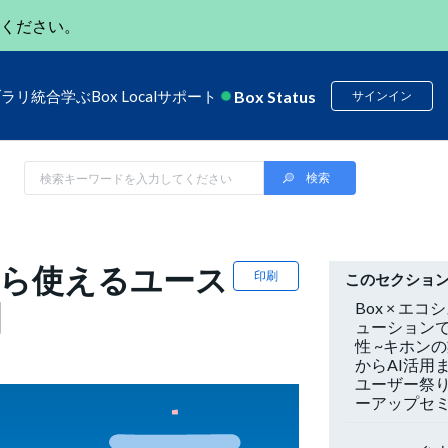
ください。
Box Status
ブラリ
統合
学ぶ
Box Local
サポート
サインイン
から使えるユース
印刷
このセクショ
】
Box × エ
ューション
性 ~キホン
からAI活用ま
ユーザー祭り'
ーアップセ