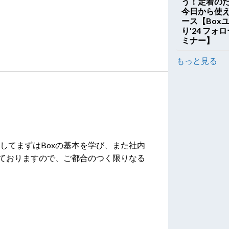
う！定着の
今日から使
ース【Box
り'24 フォ
ミナー】
もっと見る
としてまずはBoxの基本を学び、また社内
ておりますので、ご都合のつく限りなる