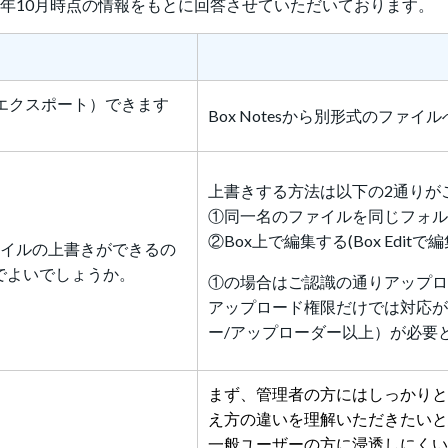
4年10月時点の情報をもとに回答させていただいております。
換（エクスポート）できます
Box Notesから別形式のファ
上書きする方法は以下の2通りが
①同一名のファイルを同じフォル
②Box上で編集する(Box Edit
ァイルの上書きができるの
でよいでしょうか。
①の場合はご認識の通りアップロ
アップロード権限だけでは対応が
ー/アップローダー以上）が必要
まず、管理者の方にはしっかりと従
え方の違いを理解いただきたいと
一般ユーザーの方に浸透しにくい