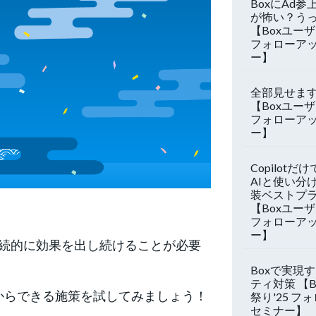
BoxにAd参上
が怖い？う
【Boxユーザ
フォローア
ー】
全部見せます、
【Boxユーザ
フォローア
ー】
Copilotだ
AIと使い分
装ベストプ
【Boxユーザ
フォローア
ー】
継続的に効果を出し続けることが必要
Boxで実現
ティ対策 【
からできる施策を試してみましょう！
祭り'25 フ
セミナー】