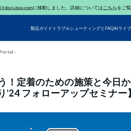
は
docs.box.com
に移動しました。詳細については
こちら
をご覧
製品ガイド
トラブルシューティングとFAQ
AIライ
Portal -
そう！定着のための施策と今日
り'24 フォローアップセミナー