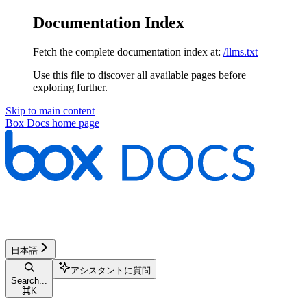
Documentation Index
Fetch the complete documentation index at:
/llms.txt
Use this file to discover all available pages before
exploring further.
Skip to main content
Box Docs
home page
日本語
アシスタントに質問
Search...
⌘
K