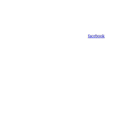
facebook
Assistant
Responses