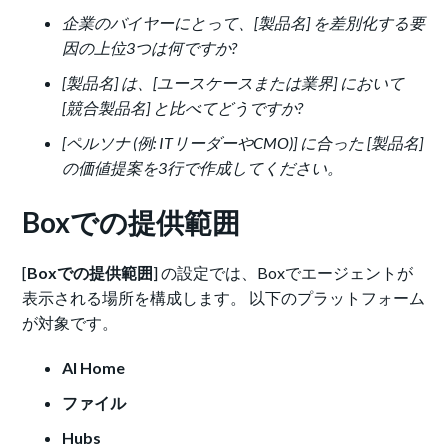
企業のバイヤーにとって、[製品名] を差別化する要
因の上位3つは何ですか?
[製品名] は、[ユースケースまたは業界] において
[競合製品名] と比べてどうですか?
[ペルソナ (例: ITリーダーやCMO)] に合った [製品名]
の価値提案を3行で作成してください。
Boxでの提供範囲
[
Boxでの提供範囲
] の設定では、Boxでエージェントが
表示される場所を構成します。 以下のプラットフォーム
が対象です。
AI Home
ファイル
Hubs