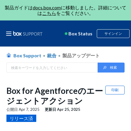
製品ガイドは
docs.box.com
に移動しました。詳細について
は
こちら
をご覧ください。
Box Status
サインイン
Box Support
統合
製品アップデート
Box for Agentforceのエー
印刷
ジェントアクション
公開日
Apr 7, 2025
更新日
Apr 25, 2025
リリース済