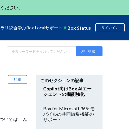
ください。
Box Status
ブラリ
統合
学ぶ
Box Local
サポート
サインイン
印刷
このセクションの記事
Copilot向けBox AIエー
ジェントの機能強化
Box for Microsoft 365: モ
バイルの共同編集機能の
については、以
サポート