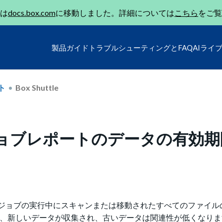
は
docs.box.com
に移動しました。詳細については
こちら
をご覧
製品ガイド
トラブルシューティングとFAQ
AIライ
ト
Box Shuttle
プリ内ジョブレポートのデータの有効
huttleジョブの実行中にスキャンまたは移動されたすべてのファイ
、新しいデータが収集され、古いデータは関連性が低くなります