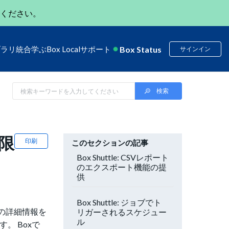
ください。
Box Status
ブラリ
統合
学ぶ
Box Local
サポート
サインイン
期限
印刷
このセクションの記事
Box Shuttle: CSVレポート
のエクスポート機能の提
供
Box Shuttle: ジョブでト
ルの詳細情報を
リガーされるスケジュー
ル
。 Boxで