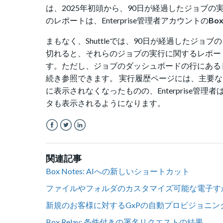
は、2025年初頭から、90日が経過したジョブの
のレポートは、Enterprise管理者アカウントの
Box
まもなく、Shuttleでは、90日が経過したジ
切れると、それらのジョブの実行に関するレポート
す。ただし、ジョブのダッシュボードの行にある 
続き参照できます。 実行履歴ページには、主要
に表示されなくなったものの、Enterprise管理
タも表示されるようになります。
Facebook
Twitter
LinkedIn
関連記事
Box Notes: AIへの新しいショートカット
ファイルやフォルダのカスタマイズ可能な電子す
新規のお客様に対するGxPの自動プロビジョニングの
Box Relay: 条件付きの署名リクエストの結果