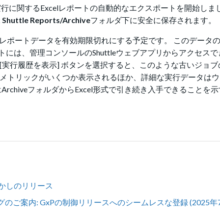
実行に関するExcelレポートの自動的なエクスポートを開始しま
 Shuttle Reports/Archive
フォルダ下に安全に保存されます。
ョブのレポートデータを有効期限切れにする予定です。 このデータ
には、管理コンソールのShuttleウェブアプリからアクセス
[実行履歴を表示] ボタンを選択すると、このような古いジョ
なメトリックがいくつか表示されるほか、詳細な実行データは
者はArchiveフォルダからExcel形式で引き続き入手できること
かしのリリース
ご案内: GxPの制御リリースへのシームレスな登録 (2025年7