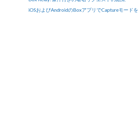
iOSおよびAndroidのBoxアプリでCaptureモー