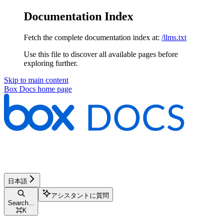
Documentation Index
Fetch the complete documentation index at:
/llms.txt
Use this file to discover all available pages before
exploring further.
Skip to main content
Box Docs
home page
日本語
アシスタントに質問
Search...
⌘
K