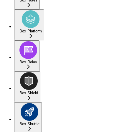
Box Notes
Box Platform
Box Relay
Box Shield
Box Shuttle