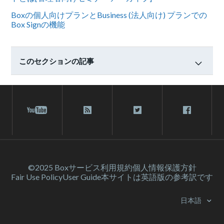
Boxの個人向けプランとBusiness (法人向け) プランでの
Box Signの機能
このセクションの記事
©2025 Box
サービス利⽤規約
個人情報保護方針
Fair Use Policy
User Guide
本サイトは英語版の参考訳です
日本語