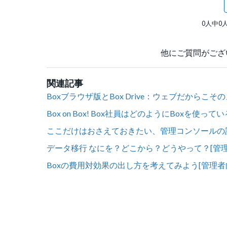
0人中0
他にご質問がござ
関連記事
Boxブラウザ版とBox Drive：ウェブだからこ
Box on Box! Box社員はどのようにBoxを使
ここだけはおさえておきたい、管理コンソールの設
データ移行 なにを？どこから？どうやって？[管
Boxの費用対効果の出し方を考えてみよう[管理者