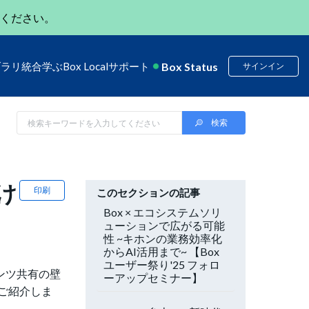
ください。
Box Status
ブラリ
統合
学ぶ
Box Local
サポート
サインイン
け
印刷
このセクションの記事
Box × エコシステムソリ
ューションで広がる可能
性 ~キホンの業務効率化
からAI活用まで~ 【Box
ユーザー祭り'25 フォロ
ンツ共有の壁
ーアップセミナー】
ご紹介しま